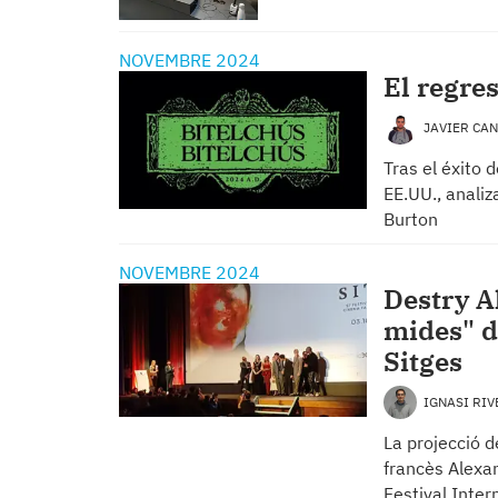
NOVEMBRE 2024
El regre
JAVIER CA
Tras el éxito 
EE.UU., anali
Burton
NOVEMBRE 2024
Destry Al
mides" d
Sitges
IGNASI RI
La projecció d
francès Alexan
Festival Inte