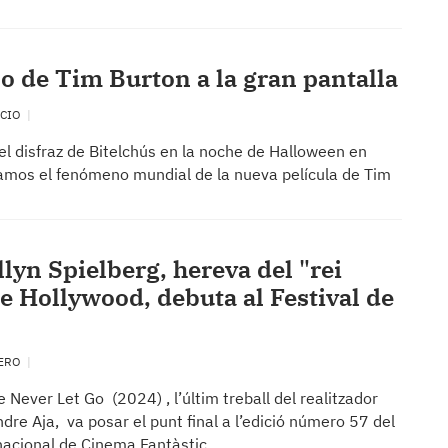
so de Tim Burton a la gran pantalla
NCIO
del disfraz de Bitelchús en la noche de Halloween en
zamos el fenómeno mundial de la nueva película de Tim
lyn Spielberg, hereva del "rei
e Hollywood, debuta al Festival de
VERO
e Never Let Go (2024) , l’últim treball del realitzador
dre Aja, va posar el punt final a l’edició número 57 del
rnacional de Cinema Fantàstic…