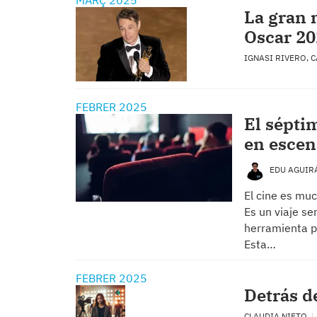
MARÇ 2025
La gran 
Oscar 2
IGNASI RIVERO, 
FEBRER 2025
El sépti
en escen
EDU AGUI
El cine es mu
Es un viaje s
herramienta p
Esta…
FEBRER 2025
Detrás de
CLAUDIA NIETO