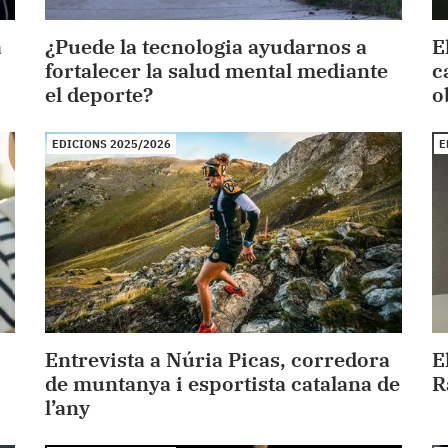
a
¿Puede la tecnologia ayudarnos a
E
fortalecer la salud mental mediante
c
el deporte?
o
EDICIONS 2025/2026
E
Entrevista a Núria Picas, corredora
E
de muntanya i esportista catalana de
R
l’any