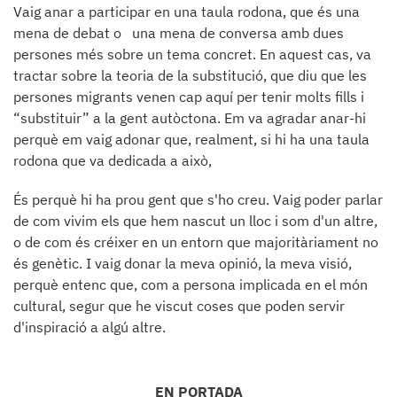
Vaig anar a participar en una taula rodona, que és una
mena de debat o una mena de conversa amb dues
persones més sobre un tema concret. En aquest cas, va
tractar sobre la teoria de la substitució, que diu que les
persones migrants venen cap aquí per tenir molts fills i
“substituir” a la gent autòctona. Em va agradar anar-hi
perquè em vaig adonar que, realment, si hi ha una taula
rodona que va dedicada a això,
És perquè hi ha prou gent que s'ho creu. Vaig poder parlar
de com vivim els que hem nascut un lloc i som d'un altre,
o de com és créixer en un entorn que majoritàriament no
és genètic. I vaig donar la meva opinió, la meva visió,
perquè entenc que, com a persona implicada en el món
cultural, segur que he viscut coses que poden servir
d'inspiració a algú altre.
EN PORTADA