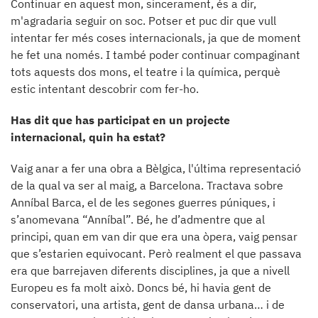
Continuar en aquest mon, sincerament, és a dir,
m'agradaria seguir on soc. Potser et puc dir que vull
intentar fer més coses internacionals, ja que de moment
he fet una només. I també poder continuar compaginant
tots aquests dos mons, el teatre i la química, perquè
estic intentant descobrir com fer-ho.
Has dit que has participat en un projecte
internacional, quin ha estat?
Vaig anar a fer una obra a Bèlgica, l'última representació
de la qual va ser al maig, a Barcelona. Tractava sobre
Anníbal Barca, el de les segones guerres púniques, i
s’anomevana “Anníbal”. Bé, he d’admentre que al
principi, quan em van dir que era una òpera, vaig pensar
que s’estarien equivocant. Però realment el que passava
era que barrejaven diferents disciplines, ja que a nivell
Europeu es fa molt això. Doncs bé, hi havia gent de
conservatori, una artista, gent de dansa urbana… i de