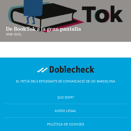
De BookTok a la gran pantalla
ANA GUIL
EL MITJÀ DELS ESTUDIANTS DE COMUNICACIÓ DE UIC BARCELONA
QUI SOM?
AVISO LEGAL
POLÍTICA DE COOKIES