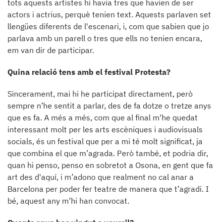
tots aquests artistes hi havia tres que havien de ser
actors i actrius, perquè tenien text. Aquests parlaven set
llengües diferents de l'escenari, i, com que sabien que jo
parlava amb un parell o tres que ells no tenien encara,
em van dir de participar.
Quina relació tens amb el festival Protesta?
Sincerament, mai hi he participat directament, però
sempre n’he sentit a parlar, des de fa dotze o tretze anys
que es fa. A més a més, com que al final m'he quedat
interessant molt per les arts escèniques i audiovisuals
socials, és un festival que per a mi té molt significat, ja
que combina el que m’agrada. Però també, et podria dir,
quan hi penso, penso en sobretot a Osona, en gent que fa
art des d'aquí, i m’adono que realment no cal anar a
Barcelona per poder fer teatre de manera que t’agradi. I
bé, aquest any m’hi han convocat.