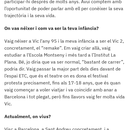
participar-hi després de molts anys. Avui comptem amb
l’oportunitat de poder parlar amb ell per conèixer la seva
trajectòria i la seva vida.
On vas néixer i com va ser la teva infància?
Vaig néixer a Vic l'any 95 i la meva infància a ser el Vic 2,
concretament, el “remake”. Em vaig criar allà, vaig
estudiar a l'Escola Montseny i més tard a l’Institut La
Plana. Bé, jo diria que va ser normal, “bastant de carrer”,
podria dir. Vaig passar la major part dels dies davant de
l’espai ETC, que és el teatre on es dona el festival
protesta precisament, fins als 17-18 anys, que és quan
vaig començar a voler viatjar i va coincidir amb anar a
Barcelona i tot plegat, però fins llavors vaig fer molta vida
Vic.
Actualment, on vius?
Visc a Barcelona, a Sant Andreu concretament, i a