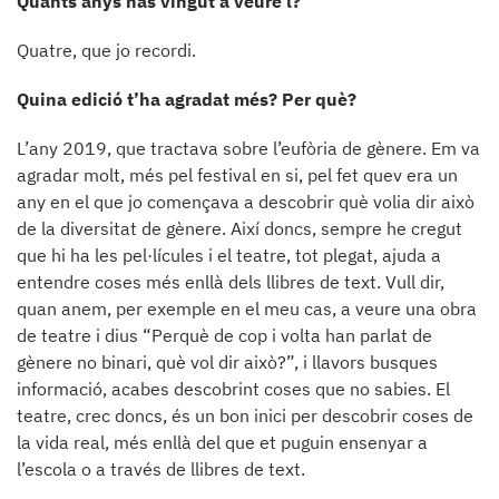
Quants anys has vingut a veure’l?
Quatre, que jo recordi.
Quina edició t’ha agradat més? Per què?
L’any 2019, que tractava sobre l’eufòria de gènere. Em va
agradar molt, més pel festival en si, pel fet quev era un
any en el que jo començava a descobrir què volia dir això
de la diversitat de gènere. Així doncs, sempre he cregut
que hi ha les pel·lícules i el teatre, tot plegat, ajuda a
entendre coses més enllà dels llibres de text. Vull dir,
quan anem, per exemple en el meu cas, a veure una obra
de teatre i dius “Perquè de cop i volta han parlat de
gènere no binari, què vol dir això?”, i llavors busques
informació, acabes descobrint coses que no sabies. El
teatre, crec doncs, és un bon inici per descobrir coses de
la vida real, més enllà del que et puguin ensenyar a
l’escola o a través de llibres de text.