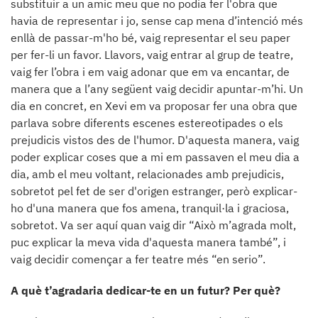
substituir a un amic meu que no podia fer l'obra que
havia de representar i jo, sense cap mena d’intenció més
enllà de passar-m'ho bé, vaig representar el seu paper
per fer-li un favor. Llavors, vaig entrar al grup de teatre,
vaig fer l’obra i em vaig adonar que em va encantar, de
manera que a l’any següent vaig decidir apuntar-m’hi. Un
dia en concret, en Xevi em va proposar fer una obra que
parlava sobre diferents escenes estereotipades o els
prejudicis vistos des de l'humor. D'aquesta manera, vaig
poder explicar coses que a mi em passaven el meu dia a
dia, amb el meu voltant, relacionades amb prejudicis,
sobretot pel fet de ser d'origen estranger, però explicar-
ho d'una manera que fos amena, tranquil·la i graciosa,
sobretot. Va ser aquí quan vaig dir “Això m’agrada molt,
puc explicar la meva vida d'aquesta manera també”, i
vaig decidir començar a fer teatre més “en serio”.
A què t’agradaria dedicar-te en un futur? Per què?