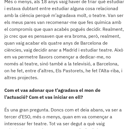
Més o menys, als 18 anys vaig haver de triar què estudiar
i estava dubtant entre estudiar alguna cosa relacionad
amb la ciència perquè m’agradava molt, o teatre. Van ser
els meus pares van recomenar-me que fes química amb
el compromís que quan acabés pogués decidir. Realment,
jo crec que es pensaven que era broma, però, realment,
quan vaig acabar els quatre anys de Barcelona de
ciències, vaig decidir anar a Madrid i estudiar teatre. Això
em va permetre llavors començar a dedicar-me, no
només al teatre, sinó també a la televisió, a Barcelona,
on he fet, entre d’altres, Els Pastorets, he fet l'Alta-riba, i
altres projectes.
Com et vas adonar que t’agradava el mon de
l’actuació? Com et vas iniciar en ell?
És una gran pregunta. Doncs com et deia abans, va ser a
tercer d’ESO, més o menys, quan em va començar a
interessar fer teatre. Tot va ser degut a què vaig