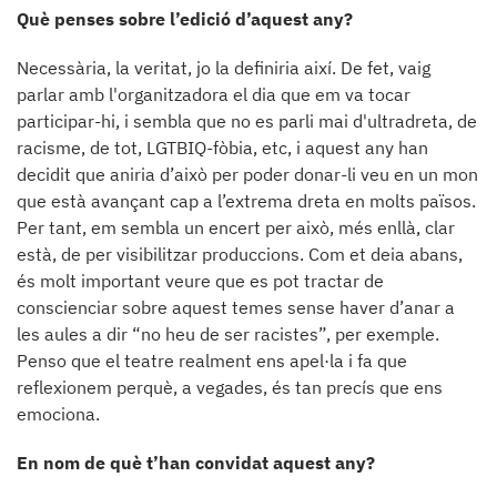
Què penses sobre l’edició d’aquest any?
Necessària, la veritat, jo la definiria així. De fet, vaig
parlar amb l'organitzadora el dia que em va tocar
participar-hi, i sembla que no es parli mai d'ultradreta, de
racisme, de tot, LGTBIQ-fòbia, etc, i aquest any han
decidit que aniria d’això per poder donar-li veu en un mon
que està avançant cap a l’extrema dreta en molts països.
Per tant, em sembla un encert per això, més enllà, clar
està, de per visibilitzar produccions. Com et deia abans,
és molt important veure que es pot tractar de
conscienciar sobre aquest temes sense haver d’anar a
les aules a dir “no heu de ser racistes”, per exemple.
Penso que el teatre realment ens apel·la i fa que
reflexionem perquè, a vegades, és tan precís que ens
emociona.
En nom de què t’han convidat aquest any?