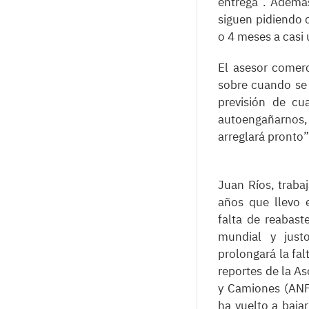
entrega”. Además
siguen pidiendo 
o 4 meses a casi
El asesor comer
sobre cuando se
previsión de cua
autoengañarnos,
arreglará pronto
Juan Ríos, traba
años que llevo 
falta de reabas
mundial y just
prolongará la fal
reportes de la A
y Camiones (ANF
ha vuelto a baja