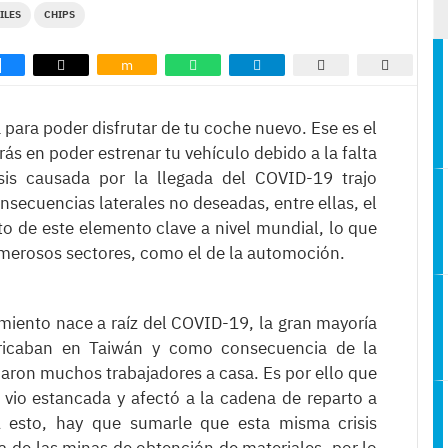
ILES
CHIPS
m
para poder disfrutar de tu coche nuevo. Ese es el
ás en poder estrenar tu vehículo debido a la falta
isis causada por la llegada del COVID-19 trajo
nsecuencias laterales no deseadas, entre ellas, el
o de este elemento clave a nivel mundial, lo que
merosos sectores, como el de la automoción.
miento nace a raíz del COVID-19, la gran mayoría
ricaban en Taiwán y como consecuencia de la
aron muchos trabajadores a casa. Es por ello que
 vio estancada y afectó a la cadena de reparto a
A esto, hay que sumarle que esta misma crisis
a de las minas de obtención de materiales, por lo