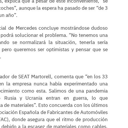
, explica que a pesar de este inconveniente, “se
coches”, aunque la espera ha pasado de ser “de 3
 un año”.
cial de Mercedes concluye mostrándose dudoso
 podrá solucionar el problema. “No tenemos una
ndo se normalizará la situación, tenerla sería
 pero queremos ser optimistas y pensar que se
”.
jador de SEAT Martorell, comenta que “en los 33
en la empresa nunca había experimentado una
tecimiento como esta. Salimos de una pandemia
o Rusia y Ucrania entran en guerra, lo que
ta de materiales”. Esto concuerda con los últimos
sociación Española de Fabricantes de Automóviles
AC), donde asegura que el ritmo de producción
r debido a la escasez de materiales como cables,