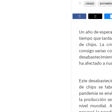
CRISIS
AUTOMÓV
Un año de espera 
tiempo que tardar
de chips. La cr
consigo varias co
desabastecimient
ha afectado a nu
Este desabasteci
de chips se fab
pandemia se envi
la producción se
nivel mundial. 
provocó la parad