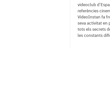
videoclub d’Espa
referències cinem
VideoInstan fa fr
seva activitat en
tots els secrets d
les constants difi