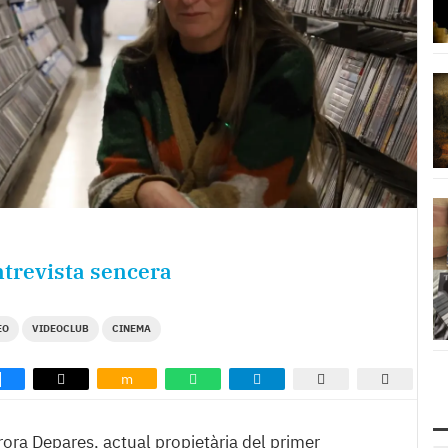
entrevista sencera
EO
VIDEOCLUB
CINEMA
m
ora Depares, actual propietària del primer