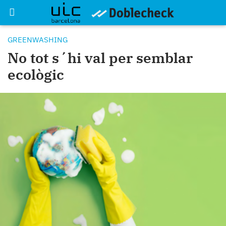
GREENWASHING
No tot s´hi val per semblar
ecològic