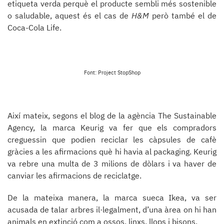
etiqueta verda perquè el producte sembli més sostenible
o saludable, aquest és el cas de
H&M
però també el de
Coca-Cola Life.
Font: Project StopShop
Així mateix, segons el blog de la agència The Sustainable
Agency, la marca Keurig va fer que els compradors
creguessin que podien reciclar les càpsules de cafè
gràcies a les afirmacions què hi havia al packaging. Keurig
va rebre una multa de 3 milions de dòlars i va haver de
canviar les afirmacions de reciclatge.
De la mateixa manera, la marca sueca Ikea, va ser
acusada de talar arbres il·legalment, d’una àrea on hi han
animals en extinció com a ossos, linxs, llops i bisons.