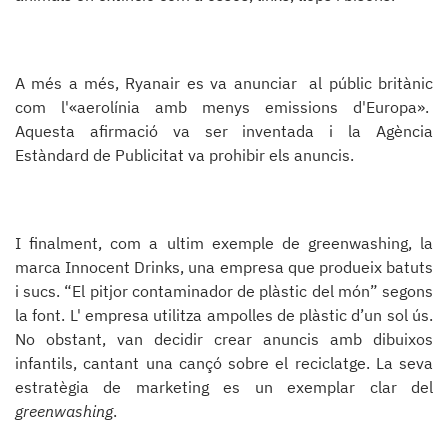
A
més a més, Ryanair es va anunciar al públic britànic
com l'«aerolínia amb menys emissions d'Europa».
Aquesta afirmació va ser inventada i la Agència
Estàndard de Publicitat va prohibir els anuncis.
I finalment, com a ultim exemple de greenwashing, la
marca Innocent Drinks, una empresa que produeix batuts
i sucs. “El pitjor contaminador de plàstic del món” segons
la font. L' empresa utilitza ampolles de plàstic d’un sol ús.
No obstant, van decidir crear anuncis amb dibuixos
infantils, cantant una cançó sobre el reciclatge. La seva
estratègia de marketing es un exemplar clar del
greenwashing
.